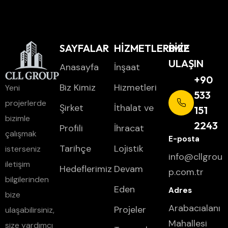
SAYFALAR
HİZMETLERİMİZ
BIZE
ULAŞIN
Anasayfa
İnşaat
+90
Biz Kimiz
Hizmetleri
Yeni
533
projerlerde
Şirket
İthalat ve
151
bizimle
2243
Profili
İhracat
çalışmak
Tarihçe
Lojistik
isterseniz
info@cllgrou
iletişim
Hedeflerimiz
Devam
p.com.tr
bilgilerinden
Eden
bize
Arabacıalanı
Projeler
ulaşabilirsiniz,
Mahallesi
size yardımcı