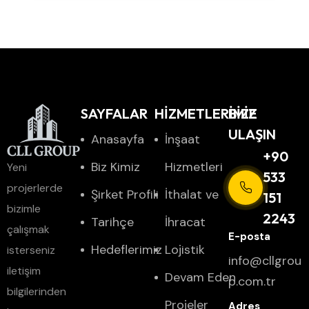
SAYFALAR
HİZMETLERİMİZ
BIZE
ULAŞIN
Anasayfa
İnşaat
+90
Biz Kimiz
Hizmetleri
Yeni
533
projerlerde
Şirket Profili
İthalat ve
151
bizimle
2243
Tarihçe
İhracat
çalışmak
Hedeflerimiz
Lojistik
isterseniz
info@cllgrou
iletişim
Devam Eden
p.com.tr
bilgilerinden
Projeler