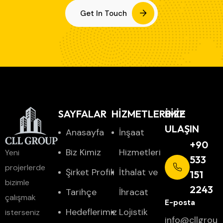
Get In Touch
SAYFALAR
HİZMETLERİMİZ
BIZE
ULAŞIN
Anasayfa
İnşaat
+90
Biz Kimiz
Hizmetleri
Yeni
533
projerlerde
Şirket Profili
İthalat ve
151
bizimle
2243
Tarihçe
İhracat
çalışmak
Hedeflerimiz
Lojistik
isterseniz
info@cllgrou