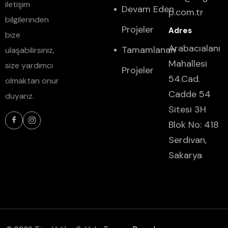
iletişim
Devam Eden
p.com.tr
bilgilerinden
Projeler
bize
Arabacıalanı
Tamamlanan
ulaşabilirsiniz,
Mahallesi
size yardımcı
Projeler
54.Cad.
olmaktan onur
Cadde 54
duyarız.
Sitesi 3H
Blok No: 418
Serdivan,
Sakarya