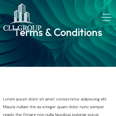
Тerms & Conditions
Lorem ipsum dolor sit amet consectetur adipiscing elit.
Mauris nullam the as integer quam dolor nunc semper
ready the Ornare non nulla faucibus pulvinar purus