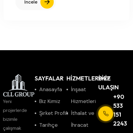
İncele
SAYFALAR
HİZMETLERİMİZ
BIZE
ULAŞIN
Anasayfa
İnşaat
+90
Biz Kimiz
Hizmetleri
Yeni
533
projerlerde
Şirket Profili
İthalat ve
151
bizimle
2243
Tarihçe
İhracat
çalışmak