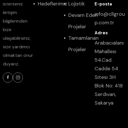
Hedeflerimiz
Lojistik
isterseniz
iletişim
info@cllgrou
Devam Eden
bilgilerinden
p.com.tr
Projeler
bize
Tamamlanan
ulaşabilirsiniz,
Arabacıalanı
size yardımcı
Projeler
Mahallesi
olmaktan onur
54.Cad.
duyarız.
Cadde 54
Sitesi 3H
Blok No: 418
Serdivan,
Sakarya