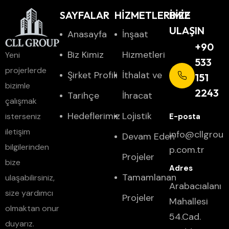
SAYFALAR
HİZMETLERİMİZ
BIZE
ULAŞIN
Anasayfa
İnşaat
+90
Biz Kimiz
Hizmetleri
Yeni
533
projerlerde
Şirket Profili
İthalat ve
151
bizimle
2243
Tarihçe
İhracat
çalışmak
Hedeflerimiz
Lojistik
isterseniz
iletişim
info@cllgrou
Devam Eden
bilgilerinden
p.com.tr
Projeler
bize
Tamamlanan
ulaşabilirsiniz,
Arabacıalanı
size yardımcı
Projeler
Mahallesi
olmaktan onur
54.Cad.
duyarız.