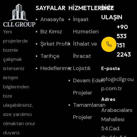
SAYFALAR
HİZMETLERİMİZ
BIZE
ULAŞIN
Anasayfa
İnşaat
+90
Biz Kimiz
Hizmetleri
Yeni
533
projerlerde
Şirket Profili
İthalat ve
151
bizimle
2243
Tarihçe
İhracat
çalışmak
Hedeflerimiz
Lojistik
isterseniz
iletişim
info@cllgrou
Devam Eden
bilgilerinden
p.com.tr
Projeler
bize
Tamamlanan
ulaşabilirsiniz,
Arabacıalanı
size yardımcı
Projeler
Mahallesi
olmaktan onur
54.Cad.
duyarız.