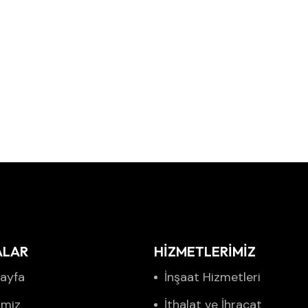
ALAR
HİZMETLERİMİZ
ayfa
İnşaat Hizmetleri
imiz
İthalat ve İhracat