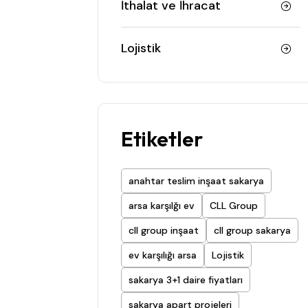
İthalat ve İhracat
Lojistik
Etiketler
anahtar teslim inşaat sakarya
arsa karşılğı ev
CLL Group
cll group inşaat
cll group sakarya
ev karşılığı arsa
Lojistik
sakarya 3+1 daire fiyatları
sakarya apart projeleri