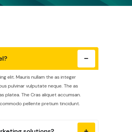
el?
g elit. Mauris nullam the as integer
bus pulvinar vulputate neque. The as
as platea. The Cras aliquet accumsan.
s commodo pellente pretium tincidunt.
rketing solutions?