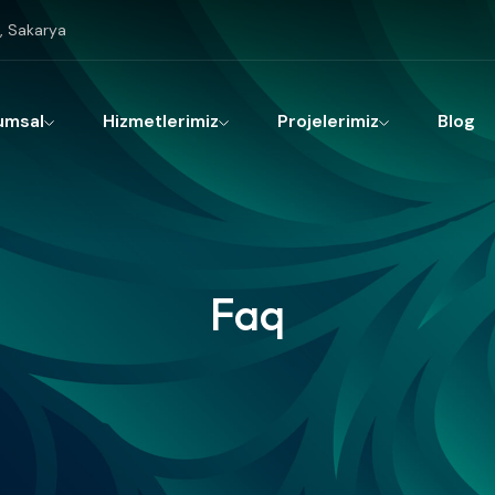
, Sakarya
umsal
Hizmetlerimiz
Projelerimiz
Blog
Faq