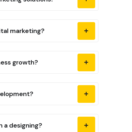
ital marketing?
iness growth?
evelopment?
n a designing?