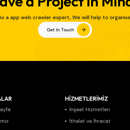
ave a Project in Min
As a app web crawler expert, We will help to organise
Get In Touch
ALAR
HİZMETLERİMİZ
ayfa
İnşaat Hizmetleri
imiz
İthalat ve İhracat